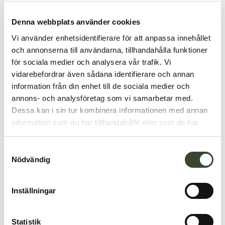
Denna webbplats använder cookies
Vi använder enhetsidentifierare för att anpassa innehållet
och annonserna till användarna, tillhandahålla funktioner
för sociala medier och analysera vår trafik. Vi
vidarebefordrar även sådana identifierare och annan
information från din enhet till de sociala medier och
annons- och analysföretag som vi samarbetar med.
Dessa kan i sin tur kombinera informationen med annan
information som du har tillhandahållit eller som de har
samlat in när du har använt deras tjänster.
S
Nödvändig
a
m
t
Inställningar
y
c
k
Statistik