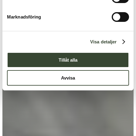
e
s
Marknadsföring
v
a
l
Visa detaljer
Tillåt alla
Avvisa