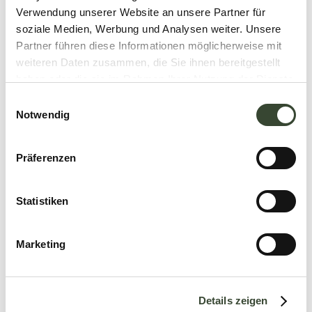
Verwendung unserer Website an unsere Partner für
soziale Medien, Werbung und Analysen weiter. Unsere
Partner führen diese Informationen möglicherweise mit
weiteren Daten zusammen, die Sie ihnen bereitgestellt
haben oder die sie im Rahmen Ihrer Nutzung der Dienste
gesammelt haben.
E
Notwendig
i
n
w
Präferenzen
i
l
l
Statistiken
i
g
Marketing
u
n
g
Details zeigen
s