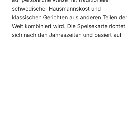
schwedischer Hausmannskost und
klassischen Gerichten aus anderen Teilen der
Welt kombiniert wird. Die Speisekarte richtet
sich nach den Jahreszeiten und basiert auf
lokalen Zutaten von sorgfältig ausgewählten
Lieferanten. Für diejenigen, die etwas
Besonderes suchen, bietet Höganloft auch
einzigartige kulinarische Erlebnisse wie
Sekttastings sowie Käse- und Weinproben
an. Kinder sind im Höganloft jederzeit
herzlich willkommen. Es gibt eine
Kinderspeisekarte und eine gemütliche
Spielecke, in der sich die Kleinen
beschäftigen können, während sie auf ihr
Essen warten. In der Sommersaison ist der
große Spielplatz, nur einen Steinwurf von der