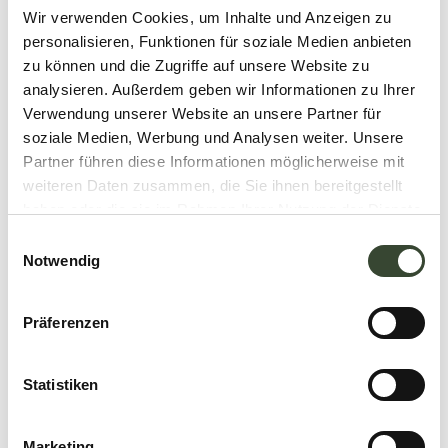
Wir verwenden Cookies, um Inhalte und Anzeigen zu
personalisieren, Funktionen für soziale Medien anbieten
zu können und die Zugriffe auf unsere Website zu
analysieren. Außerdem geben wir Informationen zu Ihrer
Verwendung unserer Website an unsere Partner für
soziale Medien, Werbung und Analysen weiter. Unsere
Partner führen diese Informationen möglicherweise mit
weiteren Daten zusammen, die Sie ihnen bereitgestellt
haben oder die sie im Rahmen Ihrer Nutzung der Dienste
gesammelt haben.
E
Notwendig
i
n
w
Präferenzen
i
l
l
Statistiken
i
g
Marketing