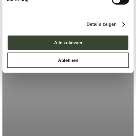
u
n
g
Details zeigen
s
a
u
Alle zulassen
s
w
Ablehnen
a
h
l