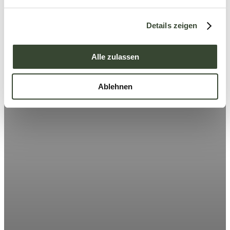
n
g
Details zeigen
s
a
u
Alle zulassen
s
w
Ablehnen
a
h
l