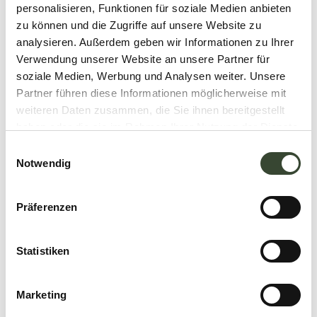
personalisieren, Funktionen für soziale Medien anbieten
zu können und die Zugriffe auf unsere Website zu
analysieren. Außerdem geben wir Informationen zu Ihrer
Verwendung unserer Website an unsere Partner für
soziale Medien, Werbung und Analysen weiter. Unsere
Partner führen diese Informationen möglicherweise mit
weiteren Daten zusammen, die Sie ihnen bereitgestellt
haben oder die sie im Rahmen Ihrer Nutzung der Dienste
gesammelt haben.
E
Notwendig
i
n
w
Präferenzen
i
l
l
Statistiken
i
g
Marketing
u