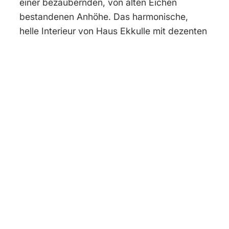
einer bezaubernden, von alten Eichen
bestandenen Anhöhe. Das harmonische,
helle Interieur von Haus Ekkulle mit dezenten
Farben und Holztönen entspricht dem
natürlichen Charme des Standortes. Knapp
200 m vom Ferienhaus entfernt liegt die Villa
Vilan. Dort können Sie im Outdoor-Whirlpool
baden und sich in der Sauna entspannen. Wir
stillen Ihre Landlust: Die Villa Vilan ist eine
kleine Bio-Landwirtschaft mit Bed &
Breakfast (drei Gästezimmer). Ferienhaus
Ekkulle liegt auf den zum Hof gehörenden
Flächen, die wir mit alten Nutztierrassen
extensiv bewirtschaften. Das Anwesen
umfasst auch Ferienhaus Äppellund.