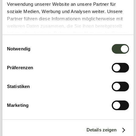
Verwendung unserer Website an unsere Partner für
soziale Medien, Werbung und Analysen weiter. Unsere
Partner führen diese Informationen möglicherweise mit
weiteren Daten zusammen, die Sie ihnen bereitgestellt
haben oder die sie im Rahmen Ihrer Nutzung der Dienste
gesammelt haben.
E
Notwendig
i
n
w
Präferenzen
i
l
l
Statistiken
i
g
Marketing
u
n
g
Details zeigen
s