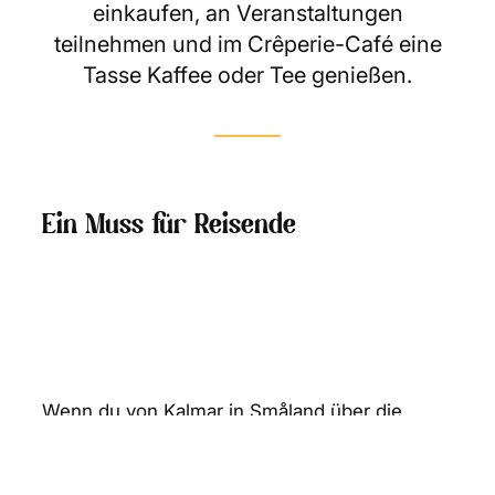
einkaufen, an Veranstaltungen
teilnehmen und im Crêperie-Café eine
Tasse Kaffee oder Tee genießen.
Ein Muss für Reisende
Wenn du von Kalmar in Småland über die
Öland-Brücke fährst, nimm die Ausfahrt
Richtung Färjestaden, und schon bald
erreichst du die Paradiswerkstatt. Hier findest