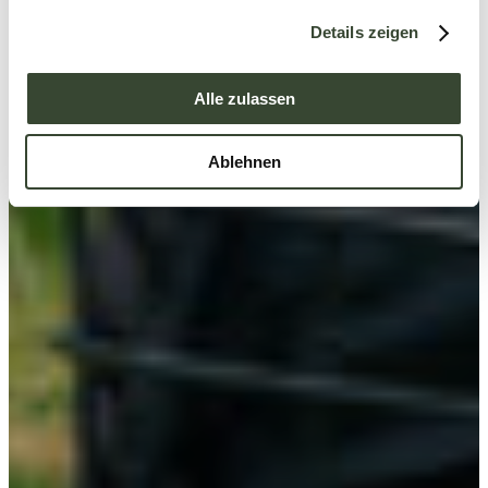
g
Details zeigen
s
a
u
Alle zulassen
s
w
Ablehnen
a
h
l