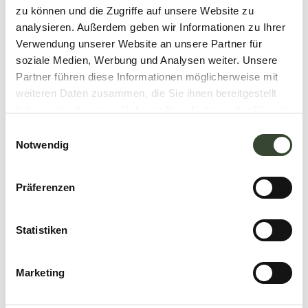
zu können und die Zugriffe auf unsere Website zu
analysieren. Außerdem geben wir Informationen zu Ihrer
Verwendung unserer Website an unsere Partner für
soziale Medien, Werbung und Analysen weiter. Unsere
Partner führen diese Informationen möglicherweise mit
weiteren Daten zusammen, die Sie ihnen bereitgestellt
haben oder die sie im Rahmen Ihrer Nutzung der Dienste
gesammelt haben.
E
Notwendig
i
n
w
Präferenzen
i
l
l
Statistiken
i
g
Marketing
u
n