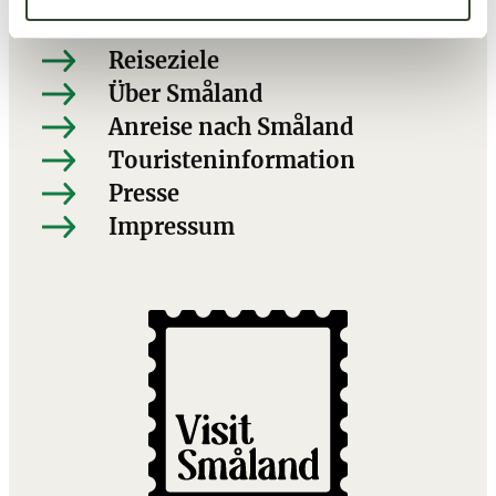
h
Entdecken
l
Reiseziele
Über Småland
Anreise nach Småland
Touristeninformation
Presse
Impressum