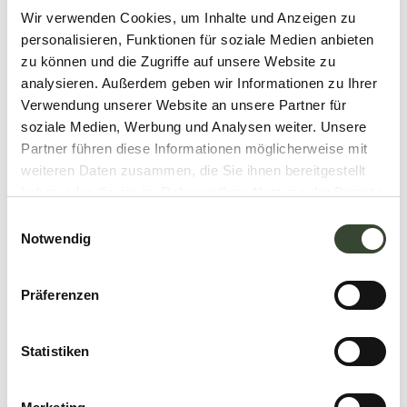
Wir verwenden Cookies, um Inhalte und Anzeigen zu
personalisieren, Funktionen für soziale Medien anbieten
zu können und die Zugriffe auf unsere Website zu
analysieren. Außerdem geben wir Informationen zu Ihrer
Verwendung unserer Website an unsere Partner für
soziale Medien, Werbung und Analysen weiter. Unsere
Partner führen diese Informationen möglicherweise mit
weiteren Daten zusammen, die Sie ihnen bereitgestellt
haben oder die sie im Rahmen Ihrer Nutzung der Dienste
Mehr laden
gesammelt haben.
E
Notwendig
i
n
w
Präferenzen
i
l
l
Statistiken
Aktivitäten
i
g
Entdecken