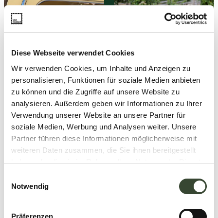
Diese Webseite verwendet Cookies
Wir verwenden Cookies, um Inhalte und Anzeigen zu
personalisieren, Funktionen für soziale Medien anbieten
zu können und die Zugriffe auf unsere Website zu
analysieren. Außerdem geben wir Informationen zu Ihrer
Verwendung unserer Website an unsere Partner für
soziale Medien, Werbung und Analysen weiter. Unsere
Partner führen diese Informationen möglicherweise mit
weiteren Daten zusammen, die Sie ihnen bereitgestellt
haben oder die sie im Rahmen Ihrer Nutzung der Dienste
gesammelt haben.
E
Notwendig
i
n
w
Präferenzen