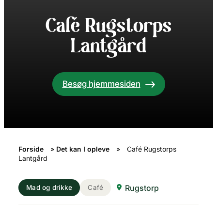
Café Rugstorps
Lantgård
Besøg hjemmesiden
Forside
»
Det kan I opleve
»
Café Rugstorps
Lantgård
Rugstorp
Mad og drikke
Café