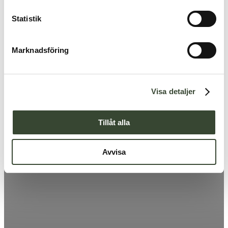
c
k
Statistik
e
s
Marknadsföring
v
a
l
Visa detaljer
Tillåt alla
Avvisa