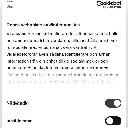
Denna webbplats använder cookies
Vi använder enhetsidentifierare för att anpassa innehållet
och annonserna till användarna, tillhandahålla funktioner
för sociala medier och analysera vår trafik. Vi
vidarebefordrar även sådana identifierare och annan
information från din enhet till de sociala medier och
annons- och analysföretag som vi samarbetar med.
Dessa kan i sin tur kombinera informationen med annan
information som du har tillhandahållit eller som de har
samlat in när du har använt deras tjänster.
S
Nödvändig
a
m
t
Inställningar
y