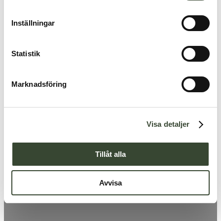
m
t
Inställningar
y
c
k
Statistik
e
s
Marknadsföring
v
a
l
Visa detaljer
Tillåt alla
Avvisa