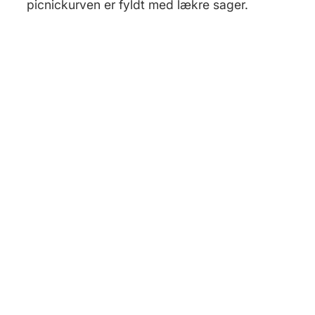
picnickurven er fyldt med lækre sager.
Til hjemmesiden
Se på Google Maps