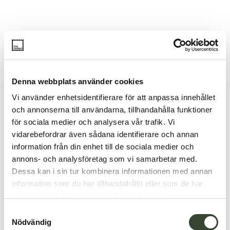
Denna webbplats använder cookies
Vi använder enhetsidentifierare för att anpassa innehållet
och annonserna till användarna, tillhandahålla funktioner
för sociala medier och analysera vår trafik. Vi
vidarebefordrar även sådana identifierare och annan
information från din enhet till de sociala medier och
annons- och analysföretag som vi samarbetar med.
Dessa kan i sin tur kombinera informationen med annan
information som du har tillhandahållit eller som de har
samlat in när du har använt deras tjänster.
S
Nödvändig
a