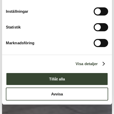
m
t
Inställningar
y
c
k
Statistik
e
s
Marknadsföring
v
a
l
Visa detaljer
Tillåt alla
Avvisa