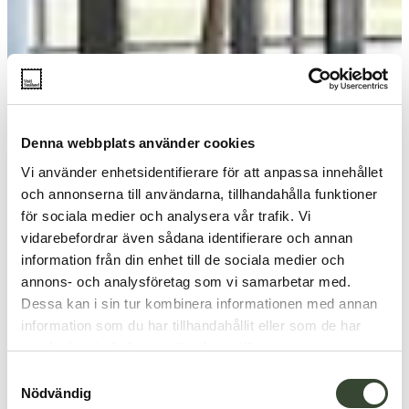
Denna webbplats använder cookies
Vi använder enhetsidentifierare för att anpassa innehållet
och annonserna till användarna, tillhandahålla funktioner
för sociala medier och analysera vår trafik. Vi
vidarebefordrar även sådana identifierare och annan
information från din enhet till de sociala medier och
annons- och analysföretag som vi samarbetar med.
Dessa kan i sin tur kombinera informationen med annan
information som du har tillhandahållit eller som de har
samlat in när du har använt deras tjänster.
S
Nödvändig
a