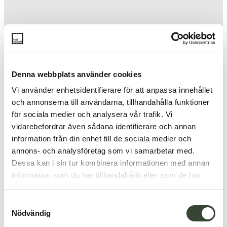
Denna webbplats använder cookies
Vi använder enhetsidentifierare för att anpassa innehållet
och annonserna till användarna, tillhandahålla funktioner
för sociala medier och analysera vår trafik. Vi
vidarebefordrar även sådana identifierare och annan
information från din enhet till de sociala medier och
annons- och analysföretag som vi samarbetar med.
Dessa kan i sin tur kombinera informationen med annan
information som du har tillhandahållit eller som de har
samlat in när du har använt deras tjänster.
S
Nödvändig
a