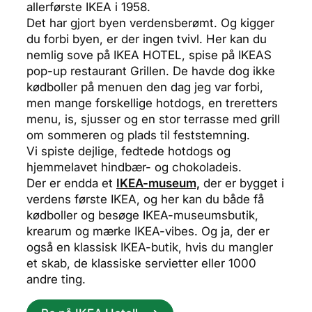
allerførste IKEA i 1958.
Det har gjort byen verdensberømt. Og kigger
du forbi byen, er der ingen tvivl. Her kan du
nemlig sove på IKEA HOTEL, spise på IKEAS
pop-up restaurant Grillen. De havde dog ikke
kødboller på menuen den dag jeg var forbi,
men mange forskellige hotdogs, en treretters
menu, is, sjusser og en stor terrasse med grill
om sommeren og plads til feststemning.
Vi spiste dejlige, fedtede hotdogs og
hjemmelavet hindbær- og chokoladeis.
Der er endda et
IKEA-museum,
der er bygget i
verdens første IKEA, og her kan du både få
kødboller og besøge IKEA-museumsbutik,
krearum og mærke IKEA-vibes. Og ja, der er
også en klassisk IKEA-butik, hvis du mangler
et skab, de klassiske servietter eller 1000
andre ting.