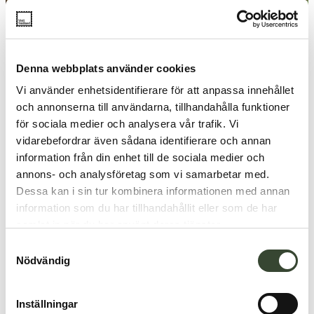
Denna webbplats använder cookies
Vi använder enhetsidentifierare för att anpassa innehållet
och annonserna till användarna, tillhandahålla funktioner
för sociala medier och analysera vår trafik. Vi
vidarebefordrar även sådana identifierare och annan
information från din enhet till de sociala medier och
annons- och analysföretag som vi samarbetar med.
Dessa kan i sin tur kombinera informationen med annan
information som du har tillhandahållit eller som de har
samlat in när du har använt deras tjänster.
S
Nödvändig
a
m
t
Indlæs mere
Inställningar
y