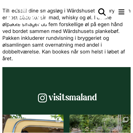
Tilfredsstil dine smagsløg i Wärdshuset Bredaryd, som
er rost både for sin mad, whisky og øl. I denne
ølpakke smager du fem forskellige øl på egen hånd
ved bordet sammen med Wärdshusets plankebøf.
Pakken inkluderer rundvisning i bryggeriet og
ølsamlingen samt overnatning med andel i
dobbeltværelse. Kan bookes når som helst i løbet af
året.
Instagram
visitsmaland