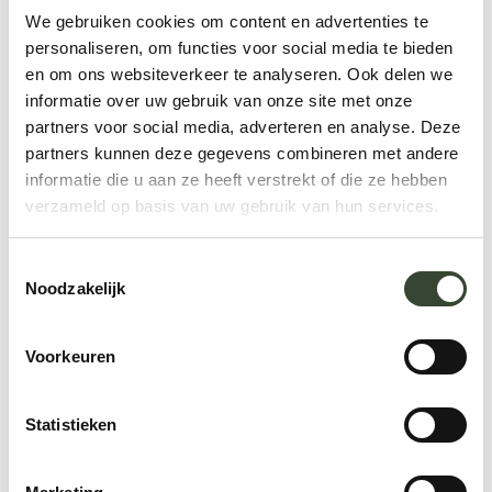
We gebruiken cookies om content en advertenties te
personaliseren, om functies voor social media te bieden
en om ons websiteverkeer te analyseren. Ook delen we
informatie over uw gebruik van onze site met onze
partners voor social media, adverteren en analyse. Deze
partners kunnen deze gegevens combineren met andere
informatie die u aan ze heeft verstrekt of die ze hebben
verzameld op basis van uw gebruik van hun services.
Meer laden
T
Noodzakelijk
o
e
s
Voorkeuren
t
e
m
Statistieken
Te doen
m
i
Ontdekken