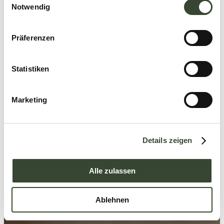
Notwendig
i
n
w
Präferenzen
i
l
l
Statistiken
i
g
Marketing
u
n
g
Details zeigen
s
a
u
Alle zulassen
s
w
Ablehnen
a
h