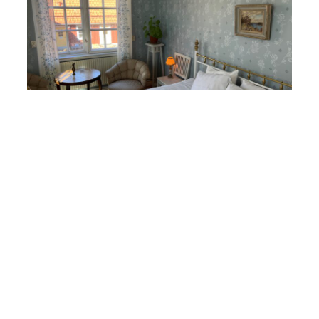
Übernachtung im Herrenhaus
Herrgård de luxe bietet einen einzigartigen
Aufenthalt in historischer Herrenhaus-
Umgebung, wunderschön gelegen in der
småländischen Landschaft nahe Växjö. Das
Anwesen ist von einem Naturschutzgebiet