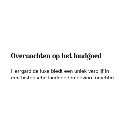
Overnachten op het landgoed
Herrgård de luxe biedt een uniek verblijf in
een historische landgoedomgeving, prachtig
gelegen in het Smålandse landschap net
buiten Växjö. Het wordt omringd door een
natuurreservaat en een meer waar je kunt
zwemmen. De accommodatiemogelijkheden
zijn gevarieerd en geschikt voor zowel
individuele reizigers als grotere groepen. Je
kunt ervoor kiezen om te verblijven in het