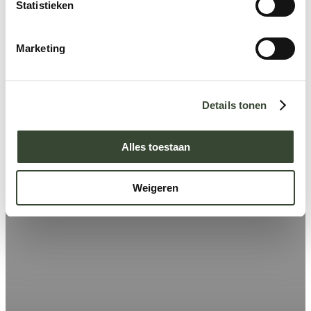
m
Statistieken
m
i
Marketing
n
g
s
Details tonen
s
e
l
Alles toestaan
e
c
Weigeren
t
i
e