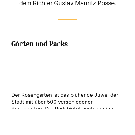
dem Richter Gustav Mauritz Posse.
Gärten und Parks
Der Rosengarten ist das blühende Juwel der
Stadt mit über 500 verschiedenen
Rosensorten. Der Park bietet auch schöne
Zierbäume, Pfingstrosen, Stauden und vieles
andere, das es zu sehen und zu riechen lohnt.
Hier können Sie sich in der Gartenschaukel