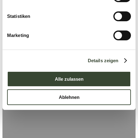
i
l
l
Statistiken
i
g
Marketing
u
n
g
Details zeigen
s
a
u
Alle zulassen
s
w
Ablehnen
a
h
l