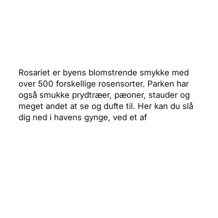
Rosariet er byens blomstrende smykke med
over 500 forskellige rosensorter. Parken har
også smukke prydtræer, pæoner, stauder og
meget andet at se og dufte til. Her kan du slå
dig ned i havens gynge, ved et af
picnicbordene eller på et tæppe, hvor som
helst i parken.
Rosarium
Café