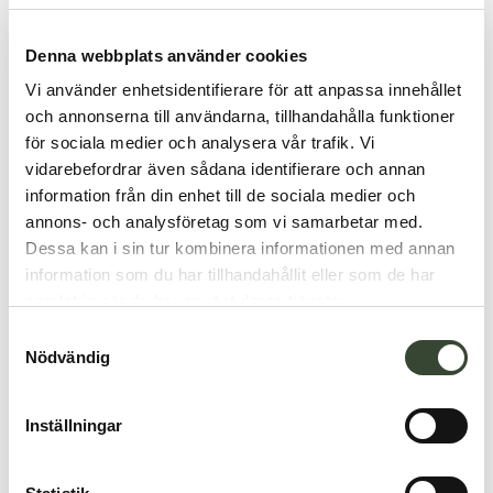
Denna webbplats använder cookies
Vi använder enhetsidentifierare för att anpassa innehållet
och annonserna till användarna, tillhandahålla funktioner
för sociala medier och analysera vår trafik. Vi
vidarebefordrar även sådana identifierare och annan
information från din enhet till de sociala medier och
annons- och analysföretag som vi samarbetar med.
Dessa kan i sin tur kombinera informationen med annan
information som du har tillhandahållit eller som de har
samlat in när du har använt deras tjänster.
S
Nödvändig
a
m
t
Inställningar
y
c