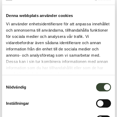
Denna webbplats använder cookies
Vi använder enhetsidentifierare för att anpassa innehållet
och annonserna till användarna, tillhandahålla funktioner
för sociala medier och analysera vår trafik. Vi
vidarebefordrar även sådana identifierare och annan
information från din enhet till de sociala medier och
annons- och analysföretag som vi samarbetar med.
Dessa kan i sin tur kombinera informationen med annan
information som du har tillhandahållit eller som de har
samlat in när du har använt deras tjänster.
S
Nödvändig
a
m
t
Inställningar
y
c