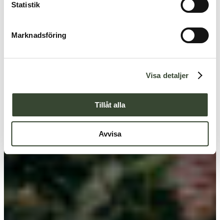
k
Statistik
e
s
Marknadsföring
v
a
l
Visa detaljer
Tillåt alla
Avvisa