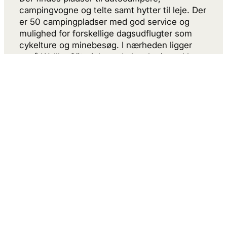
campingvogne og telte samt hytter til leje. Der
er 50 campingpladser med god service og
mulighed for forskellige dagsudflugter som
cykelture og minebesøg. I nærheden ligger
også Wallby Säteri, hvor du kan bo i smukke
omgivelser ved søen Skirösjön.
Overnatning