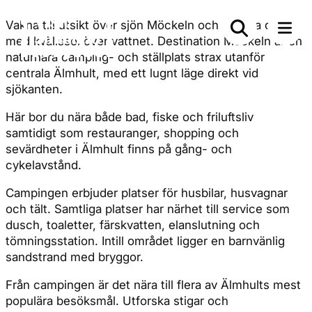
Vakna till utsikt över sjön Möckeln och avsluta dagen
med kvällssol över vattnet. Destination Möckeln är en
naturnära camping- och ställplats strax utanför
centrala Älmhult, med ett lugnt läge direkt vid
sjökanten.
Här bor du nära både bad, fiske och friluftsliv
samtidigt som restauranger, shopping och
sevärdheter i Älmhult finns på gång- och
cykelavstånd.
Campingen erbjuder platser för husbilar, husvagnar
och tält. Samtliga platser har närhet till service som
dusch, toaletter, färskvatten, elanslutning och
tömningsstation. Intill området ligger en barnvänlig
sandstrand med bryggor.
Från campingen är det nära till flera av Älmhults mest
populära besöksmål. Utforska stigar och