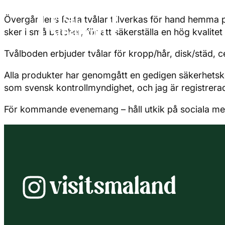
Övergårdens fasta tvålar tillverkas för hand hemma p
sker i små batcher, för att säkerställa en hög kvalite
Tvålboden erbjuder tvålar för kropp/hår, disk/städ, c
Alla produkter har genomgått en gedigen säkerhetsk
som svensk kontrollmyndighet, och jag är registrera
För kommande evenemang – håll utkik på sociala me
visitsmaland
Instagram