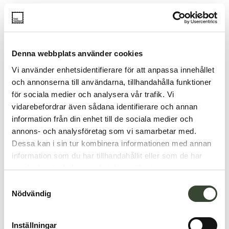
Denna webbplats använder cookies
Vi använder enhetsidentifierare för att anpassa innehållet
och annonserna till användarna, tillhandahålla funktioner
för sociala medier och analysera vår trafik. Vi
vidarebefordrar även sådana identifierare och annan
information från din enhet till de sociala medier och
annons- och analysföretag som vi samarbetar med.
Dessa kan i sin tur kombinera informationen med annan
information som du har tillhandahållit eller som de har
samlat in när du har använt deras tjänster.
S
Nödvändig
a
m
t
Inställningar