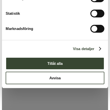
y
c
k
Statistik
e
s
Marknadsföring
v
a
l
Visa detaljer
Tillåt alla
Avvisa