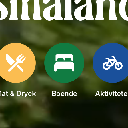
Smålan
at & Dryck
Boende
Aktivitete