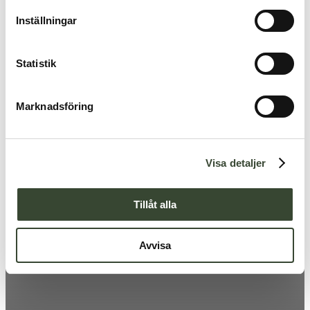
t
Inställningar
y
c
k
Statistik
e
s
Marknadsföring
v
a
l
Visa detaljer
Tillåt alla
Avvisa