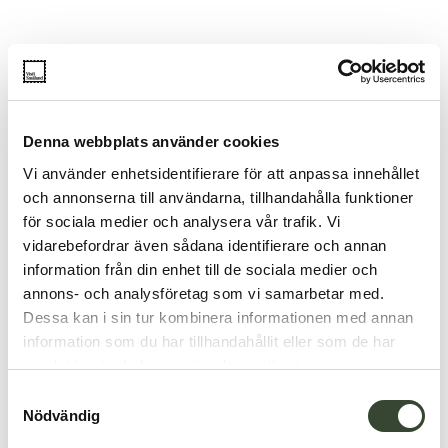
Denna webbplats använder cookies
Vi använder enhetsidentifierare för att anpassa innehållet
och annonserna till användarna, tillhandahålla funktioner
för sociala medier och analysera vår trafik. Vi
vidarebefordrar även sådana identifierare och annan
information från din enhet till de sociala medier och
annons- och analysföretag som vi samarbetar med.
Dessa kan i sin tur kombinera informationen med annan
information som du har tillhandahållit eller som de har
samlat in när du har använt deras tjänster.
S
Nödvändig
a
m