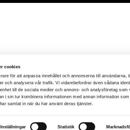
r cookies
rare för att anpassa innehållet och annonserna till användarna, t
er och analysera vår trafik. Vi vidarebefordrar även sådana ident
äxjö. Hotellet har 36 moderna och mysiga rum i olika
 enhet till de sociala medier och annons- och analysföretag som 
entrala läge möts du här av ett lugn där du kan känna
 i sin tur kombinera informationen med annan information som
kost på den inglasade verandan. På innegården finns
e har samlat in när du har använt deras tjänster.
Inställningar
Statistik
Marknadsfö