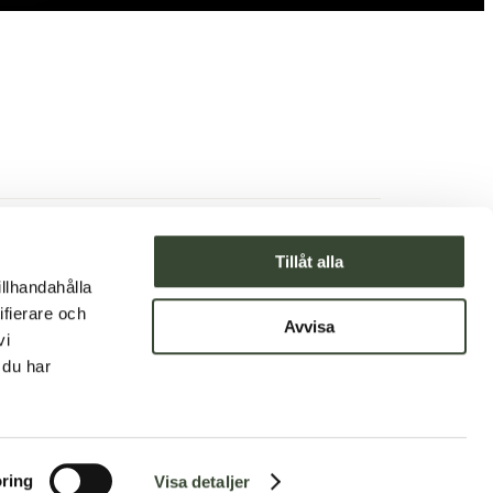
Till hemsidan
Tillåt alla
illhandahålla
Se på Google Maps
ifierare och
Avvisa
vi
 du har
ring
Visa detaljer