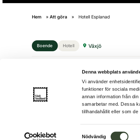
Hem
»
Att göra
»
Hotell Esplanad
Växjö
Boende
Hotell
Hotell Esplanad
Denna webbplats använde
Vi använder enhetsidentifie
funktioner för sociala medi
Välkomna till hotell Esplanad i centrala V
annan information från din
storlekar, nyrenoverade 2020. Trots sitt c
samarbetar med. Dessa kan
dig som hemma. Varje morgon serveras fru
tillhandahållit eller som d
fri parkering för hotellets gäster.
S
Nödvändig