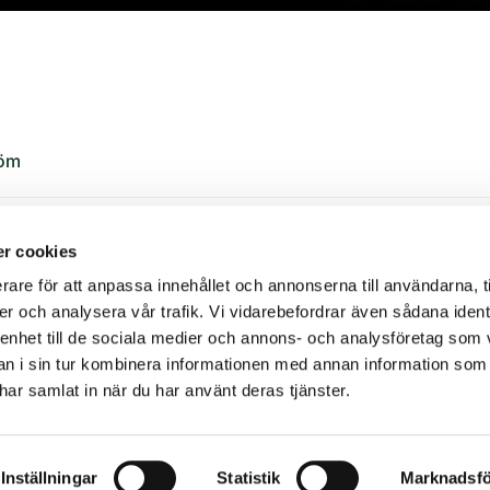
röm
r cookies
rare för att anpassa innehållet och annonserna till användarna, t
er och analysera vår trafik. Vi vidarebefordrar även sådana ident
ikt äventyr i den småländska naturen fyllt av adrenalin
 enhet till de sociala medier och annons- och analysföretag som 
a. Högt uppe bland trädtopparna erbjuds du över 4,5
 i sin tur kombinera informationen med annan information som
ll 75km/h. Det finns även banor anpassade för barn. På
e har samlat in när du har använt deras tjänster.
pökgruvor, femkamp och naturvandringar.
Inställningar
Statistik
Marknadsfö