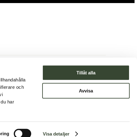
Till hemsidan
Tillåt alla
illhandahålla
Se på Google Maps
ifierare och
,
Avvisa
vi
 du har
ring
Visa detaljer