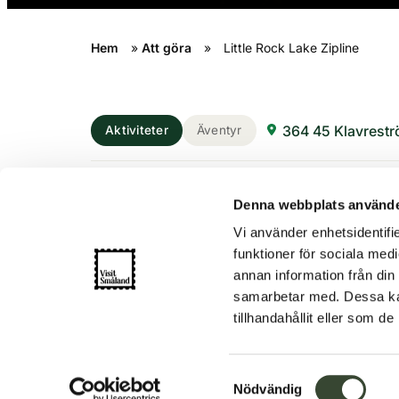
Hem
»
Att göra
»
Little Rock Lake Zipline
364 45 Klavrest
Aktiviteter
Äventyr
Zipline äventyr
Denna webbplats använde
Vi använder enhetsidentifie
funktioner för sociala medi
Upplev Little Rock Lake ! Här väntar ett un
annan information från din
spänning och Europas längsta zipline-ban
samarbetar med. Dessa kan
km lina och du färdas i hastigheter upp ti
tillhandahållit eller som d
marken väntar äventyr med kanotturer, s
S
Nödvändig