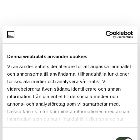
Denna webbplats använder cookies
Vi använder enhetsidentifierare för att anpassa innehållet
och annonserna till användarna, tillhandahålla funktioner
för sociala medier och analysera vår trafik. Vi
vidarebefordrar även sådana identifierare och annan
information från din enhet till de sociala medier och
annons- och analysföretag som vi samarbetar med.
Dessa kan i sin tur kombinera informationen med annan
information som du har tillhandahållit eller som de har
samlat in när du har använt deras tjänster.
S