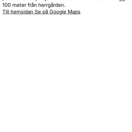
100 meter från herrgården.
Till hemsidan
Se på Google Maps
Adress
Möckelsnäs 1, Diö Älmhult, Kronoberg
Vägbeskrivning
Se på Google Maps
Instagram
visitsmaland