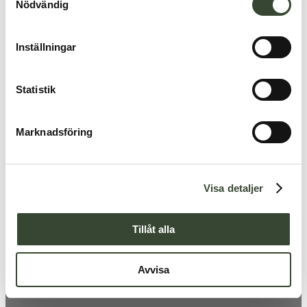
Nödvändig
a
m
t
Inställningar
y
c
k
Statistik
e
s
Marknadsföring
v
a
l
Visa detaljer
Tillåt alla
Avvisa