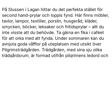
På Slussen i Lagan hittar du det perfekta stället för
second hand-prylar och loppis fynd. Här finns möbler,
tavlor, lampor, textilier, porslin, husgeråd, kläder,
smycken, böcker, leksaker och fritidsprylar – allt du
inte visste att du behövde. Ta gärna en fika i caféet
för att orka med att fynda. Under sommaren kan du
avnjuta goda våfflor på uteplatsen med utsikt över
Pilgrimsträdgården. Trädgården, med sina sju olika
trädgårdsrum, är formad utifrån pilgrimens ledord och
är en mötesplats för alla i bygden samt en naturlig
rastplats för pilgrimsvandrare längs Nydalaleden.
Slussen i Lagan är en ideell förening som driver ett
socialt företag.
Till hemsidan
Se på Google Maps
Adress
Ringvägen 1 Lagan, Kronoberg