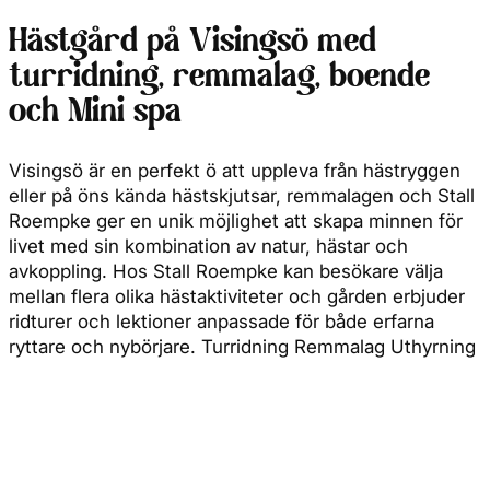
Hästgård på Visingsö med
turridning, remmalag, boende
och Mini spa
Visingsö är en perfekt ö att uppleva från hästryggen
eller på öns kända hästskjutsar, remmalagen och Stall
Roempke ger en unik möjlighet att skapa minnen för
livet med sin kombination av natur, hästar och
avkoppling. Hos Stall Roempke kan besökare välja
mellan flera olika hästaktiviteter och gården erbjuder
ridturer och lektioner anpassade för både erfarna
ryttare och nybörjare. Turridning Remmalag Uthyrning
av häst Ridlektioner Prova-på-ridning Knatteridning På
gården kan du även hyra boende i stugor, vilket är en
bra bas för dig som vill hyra häst under flera dagar.
Efter en lång dag med hästarna finns även möjlighet
att koppla av i gårdens Mini Spa, utrustat med