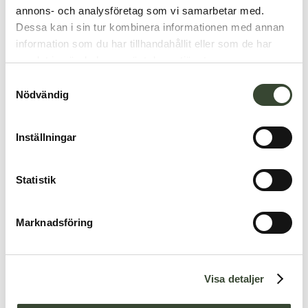
annons- och analysföretag som vi samarbetar med.
Dessa kan i sin tur kombinera informationen med annan
information som du har tillhandahållit eller som de har
samlat in när du har använt deras tjänster.
S
Nödvändig
a
m
t
Inställningar
y
c
k
Statistik
e
s
Marknadsföring
v
a
l
Visa detaljer