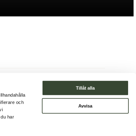
Till hemsidan
Tillåt alla
illhandahålla
Se på Google Maps
ifierare och
Avvisa
vi
 du har