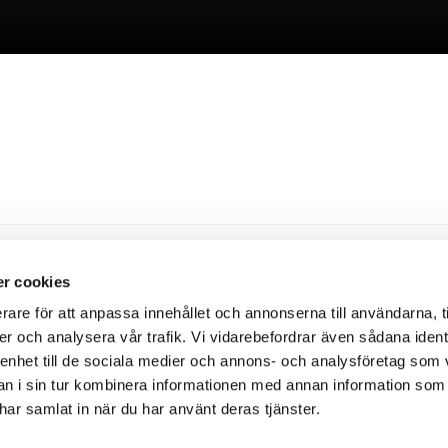
arhem
r cookies
rare för att anpassa innehållet och annonserna till användarna, t
 är inrett i en lång rödmålad länga från 1800-talet. Här
er och analysera vår trafik. Vi vidarebefordrar även sådana ident
 enhet till de sociala medier och annons- och analysföretag som 
badsjö. Njut av lugnet, den gemytliga omgivningen och
 i sin tur kombinera informationen med annan information som
nglande grusvägarna.
e har samlat in när du har använt deras tjänster.