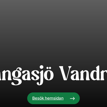
ångasjö Vand
Besök hemsidan