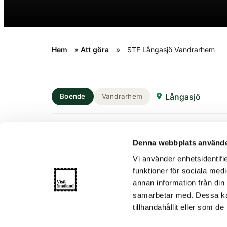
Hem
»
Att göra
»
STF Långasjö Vandrarhem
Långasjö
Boende
Vandrarhem
STF Långasjö Vandr
Denna webbplats använde
Vi använder enhetsidentifie
Bo i härlig, historisk miljö. Vandrarhemmet
funktioner för sociala medi
annan information från din
bor du i bekväma rum, 100 meter från en 
samarbetar med. Dessa kan
hyr en cykel för upptäcktsfärder på de ri
tillhandahållit eller som d