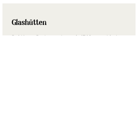
Glashütten
Bei Kosta Boda werden seit 1742 verschiedene
Arten von Glas hergestellt – sowohl Kunst- als
auch Gebrauchsglas. Besonders ist hier, dass
du die Hütten jederzeit besichtigen kannst,
um an den heißen…
Mehr lesen +
glasriket.se/de