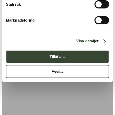
k
Statistik
e
s
Marknadsföring
v
a
l
Visa detaljer
Tillåt alla
Avvisa