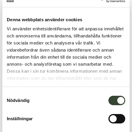
Denna webbplats använder cookies
Vi använder enhetsidentifierare för att anpassa innehållet
och annonserna till användarna, tillhandahålla funktioner
för sociala medier och analysera vår trafik. Vi
vidarebefordrar även sådana identifierare och annan
information från din enhet till de sociala medier och
annons- och analysföretag som vi samarbetar med.
Dessa kan i sin tur kombinera informationen med annan
information som du har tillhandahållit eller som de har
samlat in när du har använt deras tjänster.
S
Nödvändig
a
m
t
Inställningar
y
c