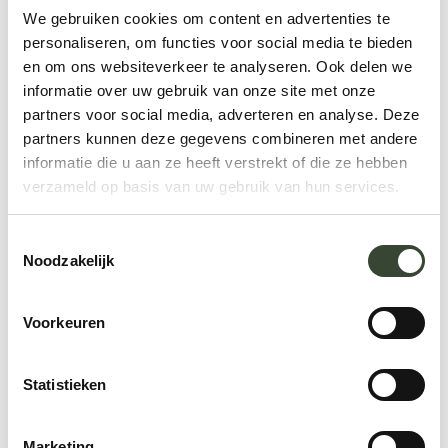
We gebruiken cookies om content en advertenties te
personaliseren, om functies voor social media te bieden
en om ons websiteverkeer te analyseren. Ook delen we
informatie over uw gebruik van onze site met onze
partners voor social media, adverteren en analyse. Deze
partners kunnen deze gegevens combineren met andere
informatie die u aan ze heeft verstrekt of die ze hebben
verzameld op basis van uw gebruik van hun services.
T
Noodzakelijk
o
e
s
Voorkeuren
t
e
m
Statistieken
m
i
Marketing