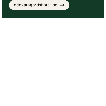
odevatagardshotell.se
Sandviks Viscamping
Bij Sandviks Fiskecamp vind je naast
fantastische vismogelijkheden in het meer
Rusken ook accommodatie en diverse
activiteiten. Het meer Rusken is voedselrijk,
gevarieerd en geclassificeerd als een…
Lees verder +
rusken.se