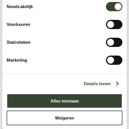
T
Noodzakelijk
o
e
s
Voorkeuren
t
e
m
Statistieken
m
i
Marketing
n
g
s
Details tonen
s
e
l
Alles toestaan
e
c
Weigeren
t
i