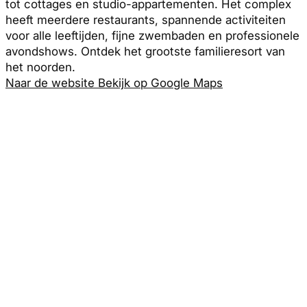
tot cottages en studio-appartementen. Het complex
heeft meerdere restaurants, spannende activiteiten
voor alle leeftijden, fijne zwembaden en professionele
avondshows. Ontdek het grootste familieresort van
het noorden.
Naar de website
Bekijk op Google Maps
×
❮
❯
1
/
2
Adres
Lysingsvägen Västervik, Kalmar
Routebeschrijving
Bekijk op Google Maps