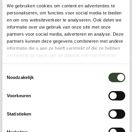
We gebruiken cookies om content en advertenties te
personaliseren, om functies voor social media te bieden
en om ons websiteverkeer te analyseren. Ook delen we
informatie over uw gebruik van onze site met onze
partners voor social media, adverteren en analyse. Deze
partners kunnen deze gegevens combineren met andere
informatie die u aan ze heeft verstrekt of die ze hebben
verzameld op basis van uw gebruik van hun services.
Meer laden
T
Noodzakelijk
o
e
s
Voorkeuren
t
e
m
Statistieken
Te doen
m
i
Ontdekken