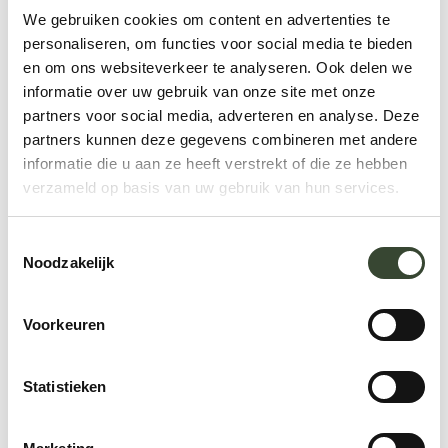
We gebruiken cookies om content en advertenties te
personaliseren, om functies voor social media te bieden
en om ons websiteverkeer te analyseren. Ook delen we
informatie over uw gebruik van onze site met onze
partners voor social media, adverteren en analyse. Deze
partners kunnen deze gegevens combineren met andere
informatie die u aan ze heeft verstrekt of die ze hebben
verzameld op basis van uw gebruik van hun services.
Meer laden
T
Noodzakelijk
o
e
s
Voorkeuren
t
e
m
Statistieken
Te doen
m
i
Ontdekken