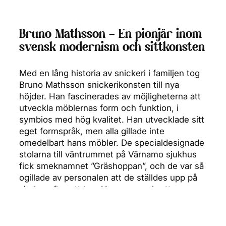
Bruno Mathsson – En pionjär inom
svensk modernism och sittkonsten
Med en lång historia av snickeri i familjen tog
Bruno Mathsson snickerikonsten till nya
höjder. Han fascinerades av möjligheterna att
utveckla möblernas form och funktion, i
symbios med hög kvalitet. Han utvecklade sitt
eget formspråk, men alla gillade inte
omedelbart hans möbler. De specialdesignade
stolarna till väntrummet på Värnamo sjukhus
fick smeknamnet ”Gräshoppan”, och de var så
ogillade av personalen att de ställdes upp på
vinden efter ett tag. Hans genombrott var
dock inte långt borta, och ”Gräshoppan” blev
snart populär.