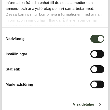
information från din enhet till de sociala medier och
annons- och analysföretag som vi samarbetar med.
Dessa kan i sin tur kombinera informationen med annan
information som du har tillhandahållit eller som de har
samlat in när du har använt deras tjänster.
S
Nödvändig
a
m
t
Inställningar
y
c
k
Statistik
e
s
Marknadsföring
v
a
l
Visa detaljer