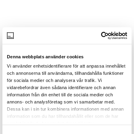
Denna webbplats använder cookies
Vi använder enhetsidentifierare för att anpassa innehållet
och annonserna till användarna, tillhandahålla funktioner
för sociala medier och analysera vår trafik. Vi
vidarebefordrar även sådana identifierare och annan
information från din enhet till de sociala medier och
annons- och analysföretag som vi samarbetar med.
Dessa kan i sin tur kombinera informationen med annan
information som du har tillhandahållit eller som de har
samlat in när du har använt deras tjänster.
S