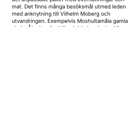
mat. Det finns många besöksmål utmed leden
med anknytning till Vilhelm Moberg och
utvandringen. Exempelvis Moshultamåla gamla
skola, Åkerby vägskäl och Ljuders kyrka. Vi
befinner oss även i Glasriket och leden
passerar Skrufs glasbruk. Det finns gott om
platser för svalka då många små insjöar med
bad passeras.
Stanna till och pausa