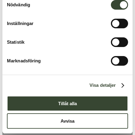
Nödvändig
a
m
t
Inställningar
y
c
k
Statistik
e
s
Marknadsföring
v
a
l
Visa detaljer
Tillåt alla
Avvisa