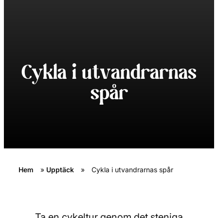
Cykla i utvandrarnas
spår
Hem
»
Upptäck
»
Cykla i utvandrarnas spår
Ta en cykeltur genom det steniga