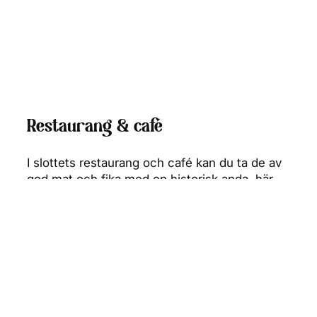
Restaurang & café
I slottets restaurang och café kan du ta de av
god mat och fika med en historisk anda, här
serveras allt från a la carte, frukost och
afternoon tea.
Mat & dryck
Avkoppling i vacker miljö