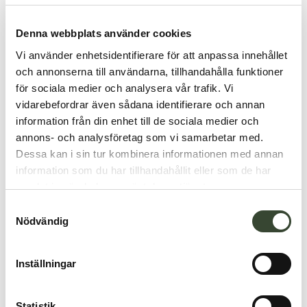
Denna webbplats använder cookies
Vi använder enhetsidentifierare för att anpassa innehållet
och annonserna till användarna, tillhandahålla funktioner
för sociala medier och analysera vår trafik. Vi
vidarebefordrar även sådana identifierare och annan
information från din enhet till de sociala medier och
annons- och analysföretag som vi samarbetar med.
Dessa kan i sin tur kombinera informationen med annan
information som du har tillhandahållit eller som de har
samlat in när du har använt deras tjänster.
S
Nödvändig
a
m
t
Inställningar
y
c
k
Statistik