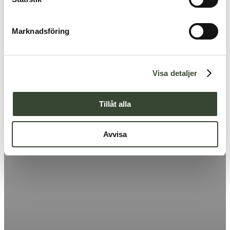
e
s
Marknadsföring
v
a
l
Visa detaljer
Tillåt alla
Avvisa