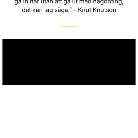
gå in här utan att gå ut med någonting,
det kan jag säga.” – Knut Knutson
Östregård Antikt och Loppis