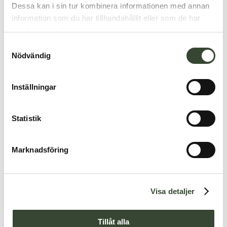
Dessa kan i sin tur kombinera informationen med annan
information som du har tillhandahållit eller som de har
samlat in när du har använt deras tjänster.
S
Nödvändig
a
m
t
Inställningar
y
c
k
Statistik
e
s
Marknadsföring
v
a
l
Visa detaljer
Tillåt alla