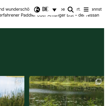
DE
und wunderschöner Landschaft begeistert. Du kannst
rfahrener Paddler oder Anfänger bist – der Nissan