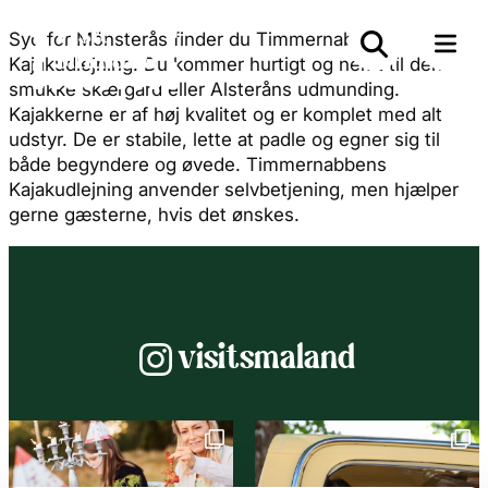
Syd for Mönsterås finder du Timmernabbens
Kajakudlejning. Du kommer hurtigt og nemt til den
smukke skærgård eller Alsteråns udmunding.
Kajakkerne er af høj kvalitet og er komplet med alt
udstyr. De er stabile, lette at padle og egner sig til
både begyndere og øvede. Timmernabbens
Kajakudlejning anvender selvbetjening, men hjælper
gerne gæsterne, hvis det ønskes.
Instagram
visitsmaland