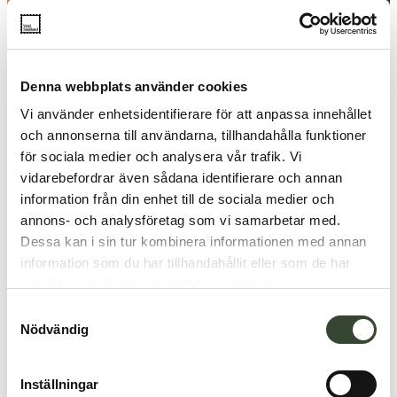
Denna webbplats använder cookies
Vi använder enhetsidentifierare för att anpassa innehållet
och annonserna till användarna, tillhandahålla funktioner
för sociala medier och analysera vår trafik. Vi
vidarebefordrar även sådana identifierare och annan
information från din enhet till de sociala medier och
annons- och analysföretag som vi samarbetar med.
Dessa kan i sin tur kombinera informationen med annan
information som du har tillhandahållit eller som de har
samlat in när du har använt deras tjänster.
S
Nödvändig
a
m
t
Indlæs mere
Inställningar
y