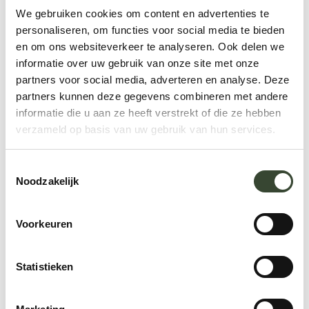
We gebruiken cookies om content en advertenties te
personaliseren, om functies voor social media te bieden
en om ons websiteverkeer te analyseren. Ook delen we
informatie over uw gebruik van onze site met onze
partners voor social media, adverteren en analyse. Deze
partners kunnen deze gegevens combineren met andere
informatie die u aan ze heeft verstrekt of die ze hebben
verzameld op basis van uw gebruik van hun services.
Meer laden
T
Noodzakelijk
o
e
s
Voorkeuren
t
e
m
Statistieken
Te doen
m
i
Ontdekken