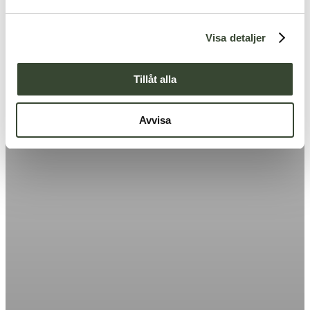
a
l
Visa detaljer
Tillåt alla
Avvisa