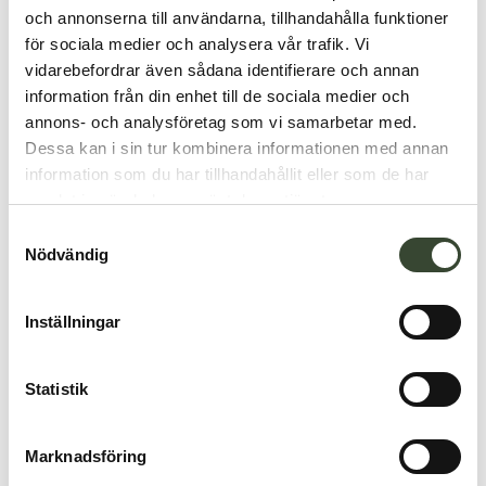
och annonserna till användarna, tillhandahålla funktioner
för sociala medier och analysera vår trafik. Vi
vidarebefordrar även sådana identifierare och annan
information från din enhet till de sociala medier och
annons- och analysföretag som vi samarbetar med.
Dessa kan i sin tur kombinera informationen med annan
information som du har tillhandahållit eller som de har
samlat in när du har använt deras tjänster.
S
Nödvändig
a
m
t
Inställningar
y
c
k
Statistik
e
s
Marknadsföring
v