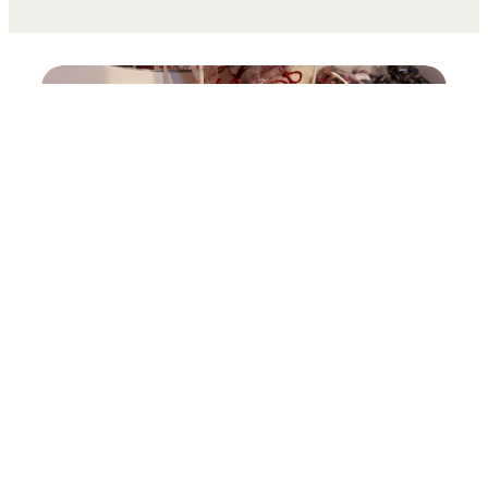
Slik i Mariannelund
Mariannelunds Karamellkokeri fremstiller
traditionelt håndlavet slik efter gamle,