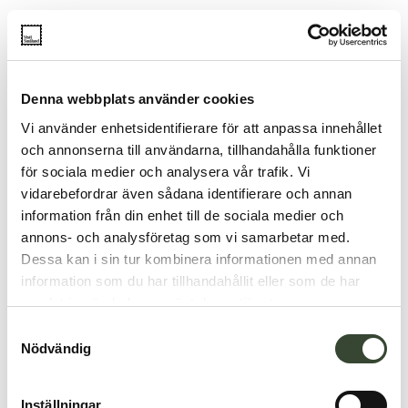
Denna webbplats använder cookies
Den 25. marts fejres
våffeldagen
, en dag der
Vi använder enhetsidentifierare för att anpassa innehållet
vækker barndomsminder hos mange. I
och annonserna till användarna, tillhandahålla funktioner
Småland kan du her nyde friskbagte vafler på
för sociala medier och analysera vår trafik. Vi
mange charmerende caféer, serveret med
vidarebefordrar även sådana identifierare och annan
klassiske tilbehør som bær, syltetøj, is og
information från din enhet till de sociala medier och
flødeskum. For dem der søger noget
annons- och analysföretag som vi samarbetar med.
anderledes, findes også salte varianter. Hos
Dessa kan i sin tur kombinera informationen med annan
Axelssons i Aby
, kan man i gårdbutikkens
information som du har tillhandahållit eller som de har
servering nyde kartoffelvafler lavet på gårdens
samlat in när du har använt deras tjänster.
egne kartofler – en skøn smagsoplevelse med
S
lokal karakter!
Nödvändig
a
m
Fössta Tossdan i Mass
t
Inställningar