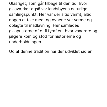
Glasriget, som går tilbage til den tid, hvor
glasværket også var landsbyens naturlige
samlingspunkt. Her var der altid varmt, altid
nogen at tale med, og ovnene var varme og
oplagte til madlavning. Her samledes
glaspusterne ofte til fyraften, hvor vandrere og
jægere kom og stod for historierne og
underholdningen.
Ud af denne tradition har der udviklet sig en
festlig aften, hvor alle slags mennesker er
velkomne. Når glaspusterne får fri, dækkes
langbordene i de smålandske glasværker.
Køkkenet har stegt saltsild netop der, hvor
glasset tidligere på dagen fik lov at stå og køle
af. Silden spiller hovedrollen, som navnet
Hyttsill
jo antyder. Den indsaltede sild skal stå
på bordet, i takt med at middagen bliver
tilberedt. Den er en stærk, historisk tradition
— ikke kun i Småland, men i hele landet som